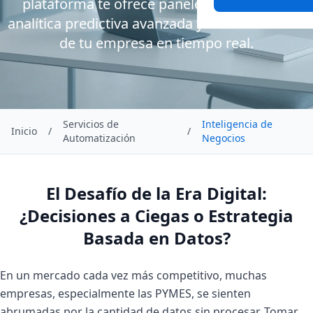
plataforma te ofrece paneles interactivos,
analítica predictiva avanzada y una visión 360°
de tu empresa en tiempo real.
Servicios de
Inteligencia de
Inicio
/
/
Automatización
Negocios
El Desafío de la Era Digital:
¿Decisiones a Ciegas o Estrategia
Basada en Datos?
En un mercado cada vez más competitivo, muchas
empresas, especialmente las PYMES, se sienten
abrumadas por la cantidad de datos sin procesar. Tomar