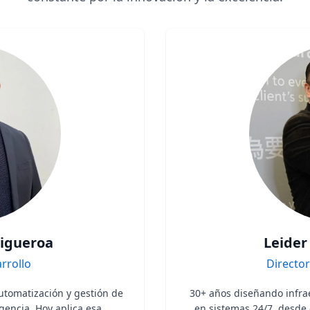
Figueroa
Leider
rrollo
Director
utomatización y gestión de
30+ años diseñando infrae
gencia. Hoy aplica esa
en sistemas 24/7, desde 