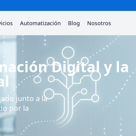
vicios
Automatización
Blog
Nosotros
ación Digital y la
al
ado junto a la
do por la