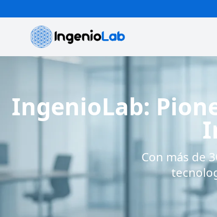
IngenioLab: Pione
I
Con más de 30
tecnolog