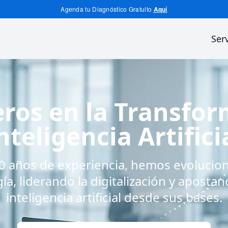
Agenda tu Diagnóstico Gratuito
Aquí
Ser
ros en la Transform
nteligencia Artifici
 años de experiencia, hemos evolucion
ía, liderando la digitalización y apostan
inteligencia artificial desde sus bases.